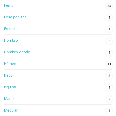
Fémur
34
Fosa poplítea
1
Frente
1
Hombro
2
Hombro y codo
1
Húmero
11
Ilíaco
3
Isquion
1
Mano
2
Medular
1