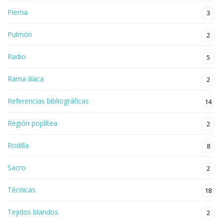
Pierna
3
Pulmón
2
Radio
5
Rama ilíaca
2
Referencias bibliográficas
14
Región poplítea
2
Rodilla
8
Sacro
2
Técnicas
18
Tejidos blandos
2