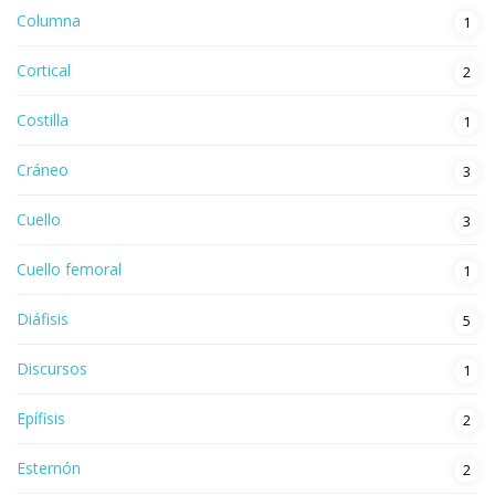
Columna
1
Cortical
2
Costilla
1
Cráneo
3
Cuello
3
Cuello femoral
1
Diáfisis
5
Discursos
1
Epífisis
2
Esternón
2