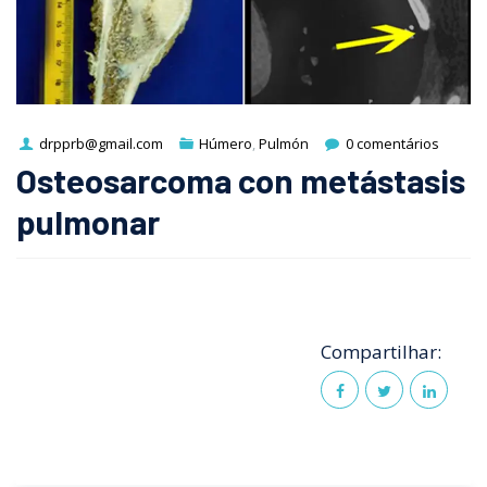
drpprb@gmail.com
Húmero
,
Pulmón
0 comentários
Osteosarcoma con metástasis
pulmonar
Compartilhar: