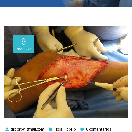
9
Nov
2024
drpprb@gmail.com
Tibia
,
Tobillo
0 comentários