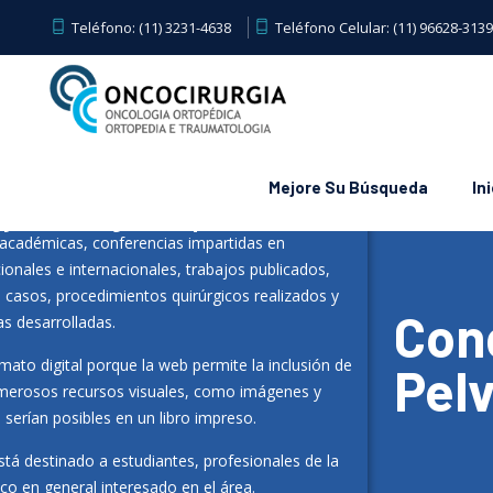
Teléfono:
(11) 3231-4638
Teléfono Celular:
(11) 96628-3139
Mejore Su Búsqueda
Ini
oteca digital alberga el libro sobre
 y Oncocirugía Ortopédica.
 académicas, conferencias impartidas en
onales e internacionales, trabajos publicados,
 casos, procedimientos quirúrgicos realizados y
Con
as desarrolladas.
ormato digital porque la web permite la inclusión de
Pel
merosos recursos visuales, como imágenes y
 serían posibles en un libro impreso.
stá destinado a estudiantes, profesionales de la
lico en general interesado en el área.