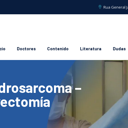
Rua General Ja
cio
Doctores
Contenido
Literatura
Dudas
drosarcoma –
vectomía